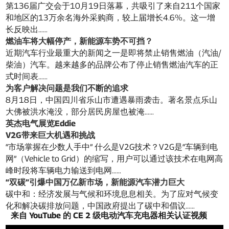
第136届广交会于10月19日落幕，共吸引了来自211个国家
和地区的13万余名海外采购商，较上届增长4.6%。这一增
长反映出……
燃油车将大幅停产，新能源车势不可挡？
近期汽车行业最重大的新闻之一是即将禁止销售燃油（汽油/
柴油）汽车。越来越多的品牌公布了停止销售燃油汽车的正
式时间表……
为客户解决问题是我们不断的追求
8月18日，中国四川省乐山市遭遇暴雨袭击。著名景点乐山
大佛被洪水淹没，部分居民房屋也被淹……
英杰电气展览Eddie
V2G带来巨大机遇和挑战
“市场掌握在少数人手中” 什么是V2G技术？V2G是“车辆到电
网”（Vehicle to Grid）的缩写，用户可以通过该技术在电网高
峰时段将车辆电力输送到电网……
“双碳”引爆中国万亿新市场，新能源汽车潜力巨大
碳中和：经济发展与气候和环境息息相关。为了应对气候变
化和解决碳排放问题，中国政府提出了碳中和倡议……
来自 YouTube 的 CE 2 级电动汽车充电器相关认证视频