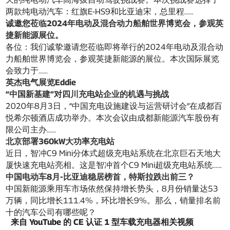
两款纯电动汽车：红旗E-HS9和比亚迪宋，总里程……
诚邀您莅临2024年电动及混合动力船舶世界博览会，参观英
捷新能源展位。
各位：我们诚挚邀请您莅临即将举行的2024年电动及混合动
力船舶世界博览会，参观英捷新能源的展位。本次国际展览
会致力于……
英杰电气展览Eddie
“中国新基建”对四川充电站企业的机遇与挑战
2020年8月3日，“中国充电设施建设与运营研讨会”在成都百
悦希尔顿酒店成功举办。本次会议由成都新能源汽车股份有
限公司主办……
北京部署360kW大功率充电站
近日，智冲C9 Mini分体式超级充电站系统在北京巨石天地大
厦快速充电站亮相。这是智冲首个C9 Mini超级充电站系统……
中国电动车8月-比亚迪稳居榜首，特斯拉跌出前三？
中国新能源乘用车市场依然保持增长势头，8月份销量达53
万辆，同比增长111.4%，环比增长9%。那么，销量排名前
十的汽车公司有哪些呢？
来自 YouTube 的 CE 认证 1 型车载充电器相关视频