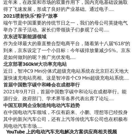
近年来，在政策和市场的双重作用下，国内充电基础设施取
得了飞速发展，形成了良好的产业基础。通过电子……
2021喷射快乐“粽子”故事
端午节是中国重要的传统节日之一，我们的母公司英捷电气
举办了亲子活动。家长们带领孩子们参观了公司……
京东进军新能源领域
作为全球最大的垂直整合型电商平台，随着第十八届“618”的
到来，京东设定了一个小目标：今年碳排放量减少5%。京东
是如何做到的呢？推广光伏发电……
北京部署360kW大功率充电站
近日，智冲C9 Mini分体式超级充电站系统在北京巨石天地大
厦快速充电站亮相。这是智冲首个C9 Mini超级充电站系统……
首届中国数字碳中和峰会在成都举行
2021年9月7日，首届中国数字碳中和论坛在成都举行。能
源行业、政府部门、学术界等各界代表出席了论坛……
中国互联网企业制造纯电动汽车趋势
在中国电动汽车领域，不仅有蔚来、小鹏、理想等已经投身
其中的新兴汽车公司，还有上汽等传统汽车公司也在积极布
局电动汽车市场……
YouTube 上的电动汽车充电解决方案供应商相关视频