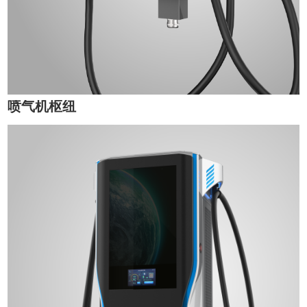
喷气机枢纽