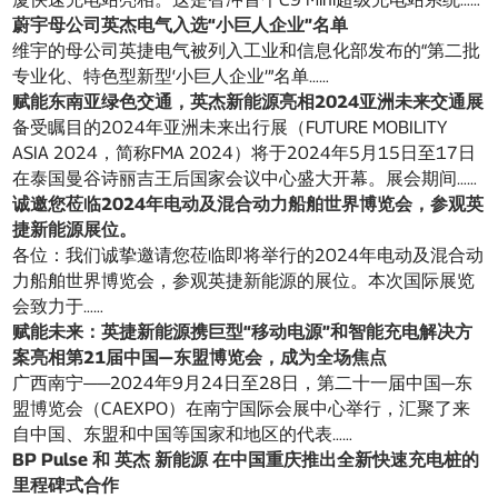
蔚宇母公司英杰电气入选“小巨人企业”名单
维宇的母公司英捷电气被列入工业和信息化部发布的“第二批
专业化、特色型新型‘小巨人企业’”名单……
赋能东南亚绿色交通，英杰新能源亮相2024亚洲未来交通展
备受瞩目的2024年亚洲未来出行展（FUTURE MOBILITY
ASIA 2024，简称FMA 2024）将于2024年5月15日至17日
在泰国曼谷诗丽吉王后国家会议中心盛大开幕。展会期间……
诚邀您莅临2024年电动及混合动力船舶世界博览会，参观英
捷新能源展位。
各位：我们诚挚邀请您莅临即将举行的2024年电动及混合动
力船舶世界博览会，参观英捷新能源的展位。本次国际展览
会致力于……
赋能未来：英捷新能源携巨型“移动电源”和智能充电解决方
案亮相第21届中国—东盟博览会，成为全场焦点
广西南宁——2024年9月24日至28日，第二十一届中国—东
盟博览会（CAEXPO）在南宁国际会展中心举行，汇聚了来
自中国、东盟和中国等国家和地区的代表……
BP Pulse 和 英杰 新能源 在中国重庆推出全新快速充电桩的
里程碑式合作