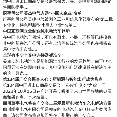
州中国进出口商品交易会展馆盛大开幕。英捷新能源国际销
售团队携手……
蔚宇母公司英杰电气入选“小巨人企业”名单
维宇的母公司英捷电气被列入工业和信息化部发布的“第二批
专业化、特色型新型‘小巨人企业’”名单……
中国互联网企业制造纯电动汽车趋势
在中国电动汽车领域，不仅有蔚来、小鹏、理想等已经投身
其中的新兴汽车公司，还有上汽等传统汽车公司也在积极布
局电动汽车市场……
全球有多少个充电连接器标准？
显然，纯电动汽车是新能源汽车行业的发展趋势。由于电池
问题无法在短期内解决，充电设施的广泛建设旨在解决车主
的这一顾虑……
第134届广交会振奋人心：新能源与智能出行成为焦点
第134届中国进出口商品交易会，素有“广交会”之称，于
2023年10月15日在广州开幕，吸引了来自世界各地的参展
商和采购商。本次编辑...
四川蔚宇电气将在广交会上展示最新电动汽车充电解决方案
四川维宇电气有限公司是领先的电动汽车充电解决方案供应
商，该公司宣布将参加即将在广州举行的广交会……