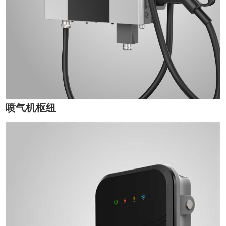
喷气机枢纽