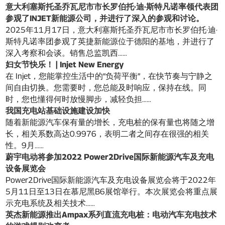
意大利塞斯托圣乔瓦尼市市长罗伯托·迪·斯特凡诺率领代表团
参观了INJET新能源公司，并进行了深入的参观和讨论。
2025年11月17日，意大利塞斯托圣乔瓦尼市市长罗伯托·迪·
斯特凡诺率团参观了英捷新能源位于德阳的基地，并进行了
深入考察和会谈。销售总监凯西……
妇女节快乐！ | Injet New Energy
在 Injet，您能掌控生活中的“负荷平衡”，在快节奏与宁静之
间自由切换。您需要时，您总能及时响应，保持在线。同
时，您也懂得何时放慢脚步，减轻负担……
我国充电站基础设施建设加快
随着新能源汽车保有量的增长，充电桩的保有量也将随之增
长，相关系数高达0.9976，表明二者之间存在很强的相关
性。9月……
蔚宇电动将参加2022 Power2Drive国际新能源汽车及充电
设备展览会
Power2Drive国际新能源汽车及充电设备展览会将于2022年
5月11日至13日在慕尼黑B6展馆举行。本次展览会将重点展
示充电系统及相关技术……
英杰新能源推出Ampax系列直流充电桩：电动汽车充电技术