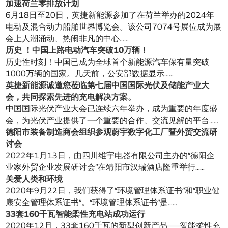
加速荷兰零排放计划
6月18日至20日，英捷新能源参加了在荷兰举办的2024年
电动及混合动力船舶世界博览会。该公司7074号展位成为展
会上人潮涌动、热闹非凡的中心……
历史 ！中国上路电动汽车突破10万辆！
历史性时刻！中国已成为全球首个新能源汽车保有量突破
1000万辆的国家。几天前，公安部数据显示……
英捷新能源诚邀您莅临第七届中国国际光伏及储能产业大
会，共同探索先进的充电解决方案。
中国国际光伏产业大会已连续六年举办，成为重要的年度盛
会，为光伏产业提供了一个重要的合作、交流见解的平台……
德阳市装备制造商会组织参观蔚宇数字化工厂暨外贸交流研
讨会
2022年1月13日，由四川维宇电器有限公司主办的“德阳企
业家外贸企业发展研讨会”在靖阳市汉瑞酒店隆重举行……
关爱人类和环境
2020年9月22日，我们获得了“环境管理体系证书”和“职业健
康安全管理体系证书”。“环境管理体系证书”是……
33套160千瓦智能柔性充电站成功运行
2020年12月，33套160千瓦的新型创新产品——智能柔性充