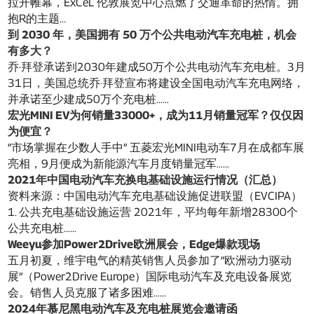
拉开帷幕，ExCeL 伦敦展览中心点燃了交通革命的热情。拥
抱R的主题...
到 2030 年，美国拥有 50 万个公共电动汽车充电桩，机会
有多大？
乔·拜登承诺到2030年建成50万个公共电动汽车充电桩。3月
31日，美国总统乔·拜登宣布将建设全国电动汽车充电网络，
并承诺至少建成50万个充电桩……
宏光MINI EV为何销量33000+，成为11月销量冠军？仅仅因
为便宜？
“市场掌握在少数人手中” 五菱宏光MINI电动车7月在成都车展
亮相，9月便成为新能源汽车月度销量冠军……
2021年中国电动汽车充换电基础设施运行情况（汇总）
资料来源：中国电动汽车充电基础设施促进联盟（EVCIPA）
1. 公共充电基础设施运营 2021年，平均每年新增28300个
公共充电桩……
Weeyu参加Power2Drive欧洲展会，Edge爆款现场
五月初夏，维宇电气的精英销售人员参加了“欧洲动力驱动
展”（Power2Drive Europe）国际电动汽车及充电设备展览
会。销售人员克服了诸多困难……
2024年慕尼黑电动汽车及充电桩展览会邀请函