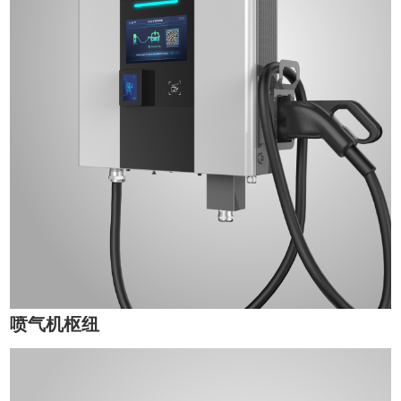
喷气机枢纽