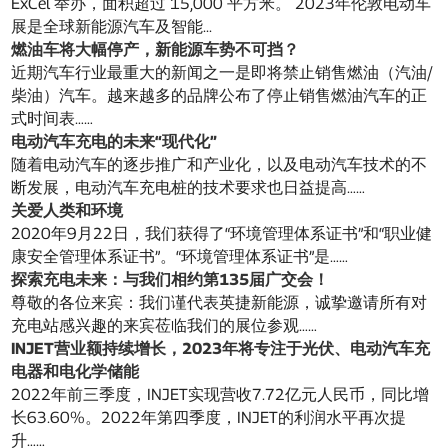
ExCel 举办，面积超过 15,000 平方米。 2023年伦敦电动车
展是全球新能源汽车及智能...
燃油车将大幅停产，新能源车势不可挡？
近期汽车行业最重大的新闻之一是即将禁止销售燃油（汽油/
柴油）汽车。越来越多的品牌公布了停止销售燃油汽车的正
式时间表……
电动汽车充电的未来“现代化”
随着电动汽车的逐步推广和产业化，以及电动汽车技术的不
断发展，电动汽车充电桩的技术要求也日益提高……
关爱人类和环境
2020年9月22日，我们获得了“环境管理体系证书”和“职业健
康安全管理体系证书”。“环境管理体系证书”是……
探索充电未来：与我们相约第135届广交会！
尊敬的各位来宾：我们谨代表英捷新能源，诚挚邀请所有对
充电站感兴趣的来宾莅临我们的展位参观……
INJET营业额持续增长，2023年将专注于光伏、电动汽车充
电器和电化学储能
2022年前三季度，INJET实现营收7.72亿元人民币，同比增
长63.60%。2022年第四季度，INJET的利润水平再次提
升……