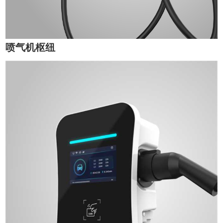
喷气机枢纽