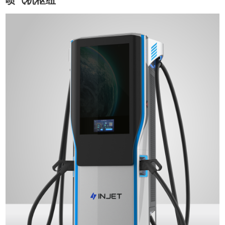
喷气机枢纽