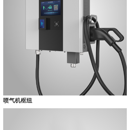
喷气机枢纽