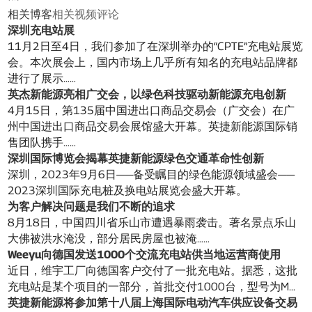
相关博客
相关视频
评论
深圳充电站展
11月2日至4日，我们参加了在深圳举办的“CPTE”充电站展览
会。本次展会上，国内市场上几乎所有知名的充电站品牌都
进行了展示……
英杰新能源亮相广交会，以绿色科技驱动新能源充电创新
4月15日，第135届中国进出口商品交易会（广交会）在广
州中国进出口商品交易会展馆盛大开幕。英捷新能源国际销
售团队携手……
深圳国际博览会揭幕英捷新能源绿色交通革命性创新
深圳，2023年9月6日——备受瞩目的绿色能源领域盛会——
2023深圳国际充电桩及换电站展览会盛大开幕。
为客户解决问题是我们不断的追求
8月18日，中国四川省乐山市遭遇暴雨袭击。著名景点乐山
大佛被洪水淹没，部分居民房屋也被淹……
Weeyu向德国发送1000个交流充电站供当地运营商使用
近日，维宇工厂向德国客户交付了一批充电站。据悉，这批
充电站是某个项目的一部分，首批交付1000台，型号为M...
英捷新能源将参加第十八届上海国际电动汽车供应设备交易