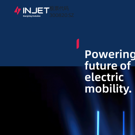
股票代码
300820.SZ