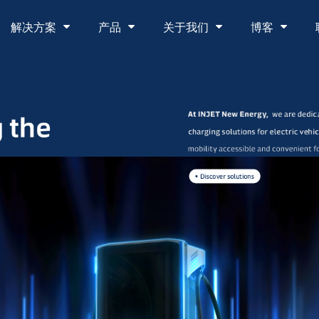
解决方案
产品
关于我们
博客