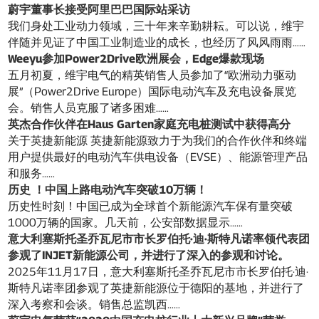
蔚宇董事长接受阿里巴巴国际站采访
我们身处工业动力领域，三十年来辛勤耕耘。可以说，维宇
伴随并见证了中国工业制造业的成长，也经历了风风雨雨……
Weeyu参加Power2Drive欧洲展会，Edge爆款现场
五月初夏，维宇电气的精英销售人员参加了“欧洲动力驱动
展”（Power2Drive Europe）国际电动汽车及充电设备展览
会。销售人员克服了诸多困难……
英杰合作伙伴在Haus Garten家庭充电桩测试中获得高分
关于英捷新能源 英捷新能源致力于为我们的合作伙伴和终端
用户提供最好的电动汽车供电设备（EVSE）、能源管理产品
和服务……
历史 ！中国上路电动汽车突破10万辆！
历史性时刻！中国已成为全球首个新能源汽车保有量突破
1000万辆的国家。几天前，公安部数据显示……
意大利塞斯托圣乔瓦尼市市长罗伯托·迪·斯特凡诺率领代表团
参观了INJET新能源公司，并进行了深入的参观和讨论。
2025年11月17日，意大利塞斯托圣乔瓦尼市市长罗伯托·迪·
斯特凡诺率团参观了英捷新能源位于德阳的基地，并进行了
深入考察和会谈。销售总监凯西……