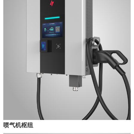
喷气机枢纽