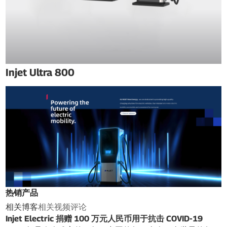
Injet Ultra 800
热销产品
相关博客
相关视频
评论
Injet Electric 捐赠 100 万元人民币用于抗击 COVID-19