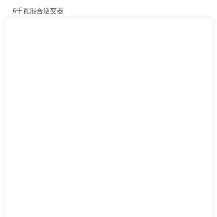
6千瓦混合逆变器