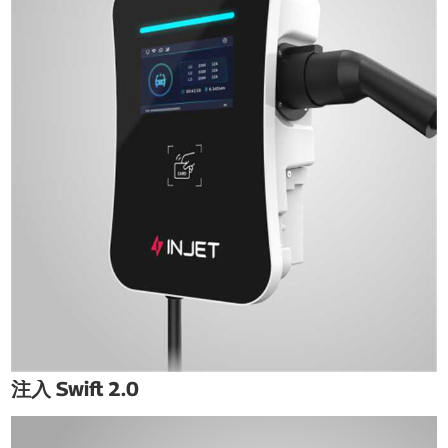
注入 Swift 2.0