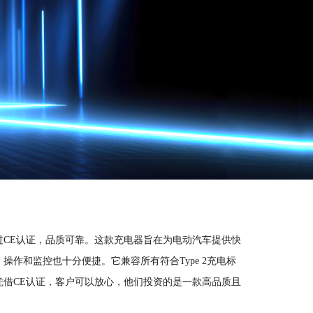
过CE认证，品质可靠。这款充电器旨在为电动汽车提供快
作和监控也十分便捷。它兼容所有符合Type 2充电标
凭借CE认证，客户可以放心，他们投资的是一款高品质且