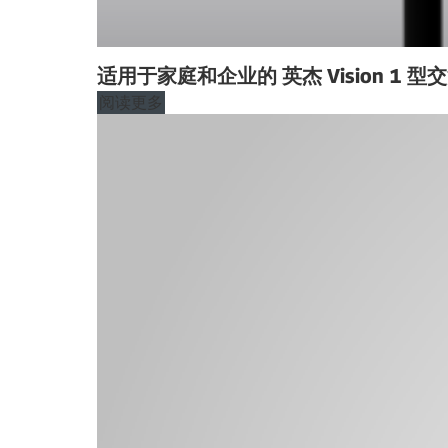
适用于家庭和企业的 英杰 Vision 1 
阅读更多