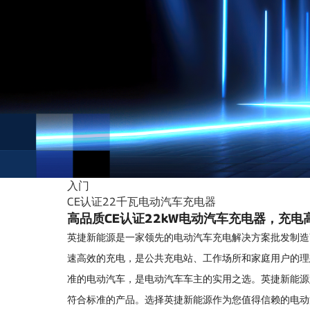
入门
CE认证22千瓦电动汽车充电器
高品质CE认证22kW电动汽车充电器，充电
英捷新能源是一家领先的电动汽车充电解决方案批发制造
速高效的充电，是公共充电站、工作场所和家庭用户的理想
准的电动汽车，是电动汽车车主的实用之选。英捷新能源
符合标准的产品。选择英捷新能源作为您值得信赖的电动