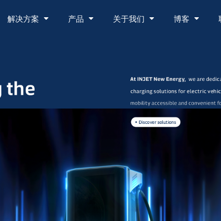
解决方案
产品
关于我们
博客