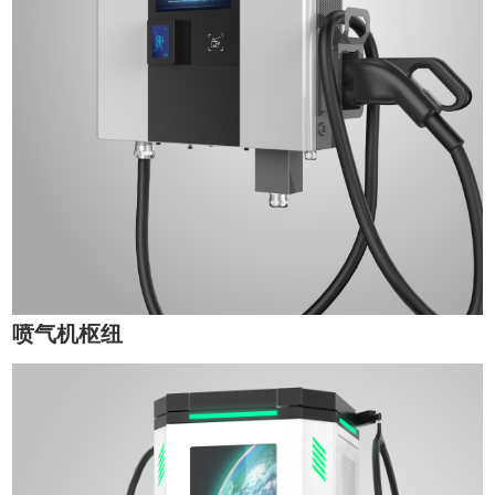
喷气机枢纽