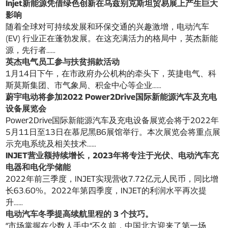
Injet新能源凭借绿色创新在乌兹别克斯坦贸易展上产生巨大
影响
随着全球对可持续发展和环保交通的兴趣激增，电动汽车
(EV) 行业正在蓬勃发展。在这充满活力的格局中，英杰新能
源，先行者……
英杰电气员工参与扶贫捐款活动
1月14日下午，在市政府办公机构的牵头下，英捷电气、科
斯莫斯集团、市气象局、积金中心等企业……
蔚宇电动将参加2022 Power2Drive国际新能源汽车及充电
设备展览会
Power2Drive国际新能源汽车及充电设备展览会将于2022年
5月11日至13日在慕尼黑B6展馆举行。本次展览会将重点展
示充电系统及相关技术……
INJET营业额持续增长，2023年将专注于光伏、电动汽车充
电器和电化学储能
2022年前三季度，INJET实现营收7.72亿元人民币，同比增
长63.60%。2022年第四季度，INJET的利润水平再次提
升……
电动汽车冬季提高续航里程的 3 个技巧。
“市场掌握在少数人手中”不久前，中国北方迎来了第一场