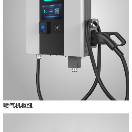
喷气机枢纽