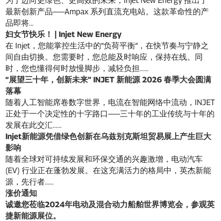
为了迈向更绿色、更高效的未来，Injet New Energy 推出了
最新创新产品——Ampax 系列直流充电站。这款革命性的产
品即将...
妇女节快乐！ | Injet New Energy
在 Injet，您能掌控生活中的“负荷平衡”，在快节奏与宁静之
间自由切换。您需要时，您总能及时响应，保持在线。同
时，您也懂得何时放慢脚步，减轻负担……
“展望三十年，创新未来” INJET 新能源 2026 春季大会圆满
落幕
随着人工智能席卷数字世界，电流在智能网络中流动，INJET
正处于一个决定性的十字路口——三十年的工业传统与十年的
发展在此交汇……
Injet新能源凭借绿色创新在乌兹别克斯坦贸易展上产生巨大
影响
随着全球对可持续发展和环保交通的兴趣激增，电动汽车
(EV) 行业正在蓬勃发展。在这充满活力的格局中，英杰新能
源，先行者……
涨价通知
诚邀您莅临2024年电动及混合动力船舶世界博览会，参观英
捷新能源展位。