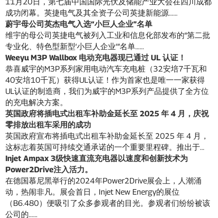
11月20日，第七届中国国际光伏及储能产业大会在四川成都
成功闭幕。英捷电气及其全资子公司英捷新能源……
蔚宇母公司英杰电气入选“小巨人企业”名单
维宇的母公司英捷电气被列入工业和信息化部发布的“第二批
专业化、特色型新型‘小巨人企业’”名单……
Weeyu M3P Wallbox 电动充电器现已通过 UL 认证！
恭喜威宇的M3P系列家用电动汽车充电桩（32安培7千瓦和
40安培10千瓦）获得UL认证！作为首家也是唯一一家获得
UL认证的制造商，我们为威宇的M3P系列产品提供了全方位
的充电解决方案。
英国政府将插电式出租车补助金延长至 2025 年 4 月，庆祝
零排放出租车采用的成功
英国政府宣布将插电式出租车补助金延长至 2025 年 4 月，
这标志着英国可持续交通承诺的一个重要里程碑。推出于...
Injet Ampax 3级快速直流充电器以速度和创新技术为
Power2Drive注入活力。
在德国慕尼黑举行的2024年Power2Drive展会上，人潮涌
动，热闹非凡。展会首日，Injet New Energy的展位
（B6.480）便吸引了众多参观者的目光。参观者们纷纷被该
公司的……