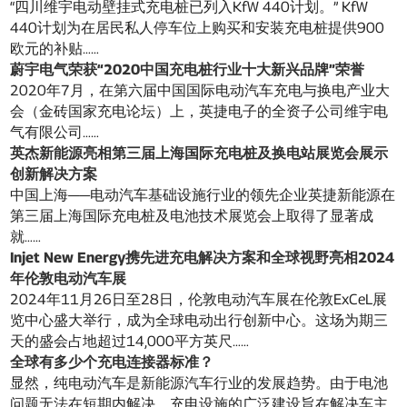
“四川维宇电动壁挂式充电桩已列入KfW 440计划。” KfW
440计划为在居民私人停车位上购买和安装充电桩提供900
欧元的补贴……
蔚宇电气荣获“2020中国充电桩行业十大新兴品牌”荣誉
2020年7月，在第六届中国国际电动汽车充电与换电产业大
会（金砖国家充电论坛）上，英捷电子的全资子公司维宇电
气有限公司……
英杰新能源亮相第三届上海国际充电桩及换电站展览会展示
创新解决方案
中国上海——电动汽车基础设施行业的领先企业英捷新能源在
第三届上海国际充电桩及电池技术展览会上取得了显著成
就……
Injet New Energy携先进充电解决方案和全球视野亮相2024
年伦敦电动汽车展
2024年11月26日至28日，伦敦电动汽车展在伦敦ExCeL展
览中心盛大举行，成为全球电动出行创新中心。这场为期三
天的盛会占地超过14,000平方英尺……
全球有多少个充电连接器标准？
显然，纯电动汽车是新能源汽车行业的发展趋势。由于电池
问题无法在短期内解决，充电设施的广泛建设旨在解决车主