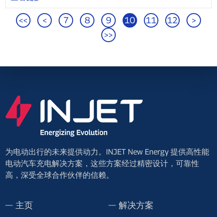
<<
<
7
8
9
10
11
12
>
>>
为电动出行的未来提供动力。INJET New Energy 提供高性能
电动汽车充电解决方案，这些方案经过精密设计，可靠性
高，深受全球合作伙伴的信赖。
主页
解决方案