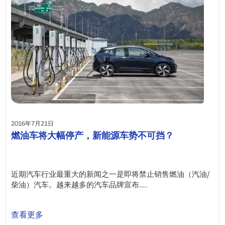
2016年7月21日
燃油车将大幅停产，新能源车势不可挡？
近期汽车行业最重大的新闻之一是即将禁止销售燃油（汽油/
柴油）汽车。越来越多的汽车品牌宣布……
查看更多