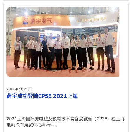
2012年7月21日
蔚宇成功登陆CPSE 2021上海
2021上海国际充电桩及换电技术装备展览会（CPSE）在上海
电动汽车展览中心举行……