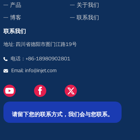
产品
关于我们
博客
联系我们
联系我们
地址: 四川省德阳市图门江路19号
电话：+86-18980902801
Email: info@injet.com
请留下您的联系方式，我们会与您联系。