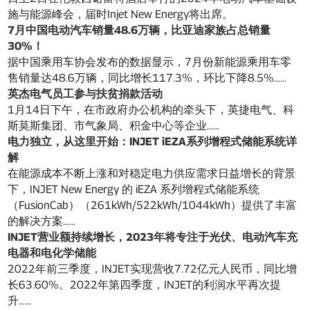
施与能源峰会，届时Injet New Energy将出席。
7月中国电动汽车销量48.6万辆，比亚迪家族占总销量
30%！
据中国乘用车协会发布的数据显示，7月份新能源乘用车零
售销量达48.6万辆，同比增长117.3%，环比下降8.5%……
英杰电气员工参与扶贫捐款活动
1月14日下午，在市政府办公机构的牵头下，英捷电气、科
斯莫斯集团、市气象局、积金中心等企业……
电力独立，从这里开始：INJET iEZA系列增程式储能系统详
解
在能源成本不断上涨和对稳定电力供应需求日益增长的背景
下，INJET New Energy 的 iEZA 系列增程式储能系统
（FusionCab）（261kWh/522kWh/1044kWh）提供了丰富
的解决方案……
INJET营业额持续增长，2023年将专注于光伏、电动汽车充
电器和电化学储能
2022年前三季度，INJET实现营收7.72亿元人民币，同比增
长63.60%。2022年第四季度，INJET的利润水平再次提
升……